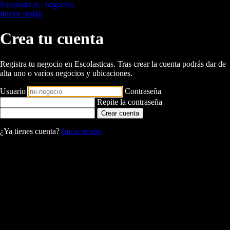
Escolasticas
/ negocios
Iniciar sesión
Crea tu cuenta
Registra tu negocio en Escolasticas. Tras crear la cuenta podrás dar de
alta uno o varios negocios y ubicaciones.
Usuario
Contraseña
Repite la contraseña
Crear cuenta
¿Ya tienes cuenta?
Inicia sesión