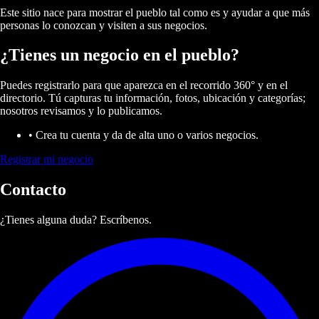
Este sitio nace para mostrar el pueblo tal como es y ayudar a que más
personas lo conozcan y visiten a sus negocios.
¿Tienes un negocio en el pueblo?
Puedes registrarlo para que aparezca en el recorrido 360° y en el
directorio. Tú capturas tu información, fotos, ubicación y categorías;
nosotros revisamos y lo publicamos.
•
Crea tu cuenta y da de alta uno o varios negocios.
Registrar mi negocio
Contacto
¿Tienes alguna duda? Escríbenos.