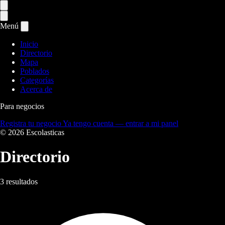
Menú
Inicio
Directorio
Mapa
Poblados
Categorías
Acerca de
Para negocios
Registra tu negocio
Ya tengo cuenta — entrar a mi panel
© 2026 Escolasticas
Directorio
3 resultados