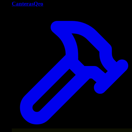
CanterasQro