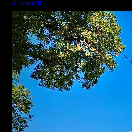
AV Cantera SN