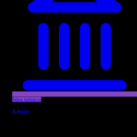
Sitios turísticos
Kiosco