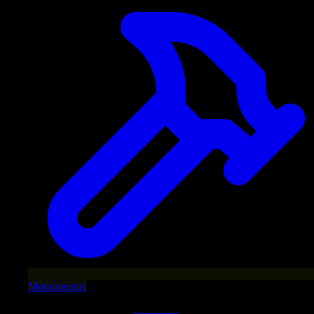
Monumentos