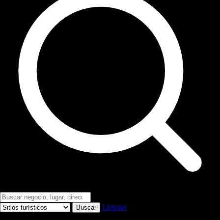
Limpiar
Buscar