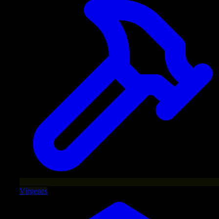
Vírgenes