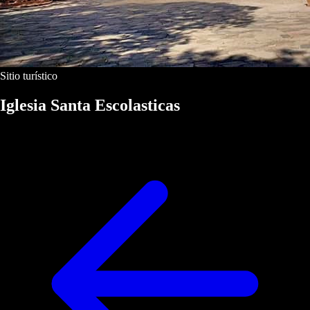
Sitio turístico
Iglesia Santa Escolasticas