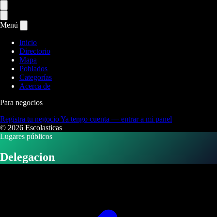
Menú
Inicio
Directorio
Mapa
Poblados
Categorías
Acerca de
Para negocios
Registra tu negocio
Ya tengo cuenta — entrar a mi panel
© 2026 Escolasticas
Lugares públicos
Delegacion